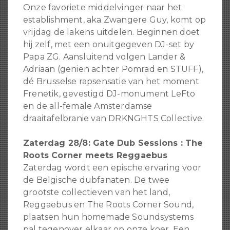
Onze favoriete middelvinger naar het
establishment, aka Zwangere Guy, komt op
vrijdag de lakens uitdelen. Beginnen doet
hij zelf, met een onuitgegeven DJ-set by
Papa ZG. Aansluitend volgen Lander &
Adriaan (geniën achter Pomrad en STUFF),
dé Brusselse rapsensatie van het moment
Frenetik, gevestigd DJ-monument LeFto
en de all-female Amsterdamse
draaitafelbranie van DRKNGHTS Collective.
Zaterdag 28/8: Gate Dub Sessions : The
Roots Corner meets Reggaebus
Zaterdag wordt een epische ervaring voor
de Belgische dubfanaten. De twee
grootste collectieven van het land,
Reggaebus en The Roots Corner Sound,
plaatsen hun homemade Soundsystems
pal tegenover elkaar op onze koer. Een