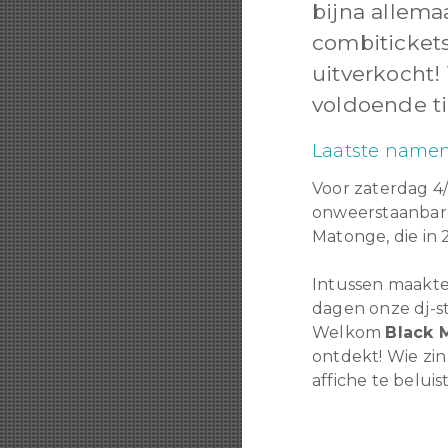
bijna allema
combitickets
uitverkocht!
voldoende ti
Laatste name
Voor zaterdag 4
onweerstaanbare
Matonge, die in
Intussen maakte
dagen onze dj-s
Welkom
Black 
ontdekt! Wie zi
affiche te belui