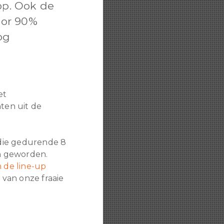
oop. Ook de
oor 90%
og
et
ten uit de
 die gedurende 8
n geworden.
n de line-up
van onze fraaie