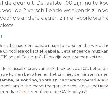
al de deur uit. De laatste 100 zijn nu te k
 voor de 2 verschillende weekends zijn v
 Voor de andere dagen zijn er voorlopig n
ckets.
n!
/9 had u nog een laatste naam te goed, en dat wordt h
 Congolese collectief
Kabola
. Getalenteerde muzikan
 2019 ook al Couleur Café op zijn kop kwamen zetten.
 de Brusselse crew van Brikabrak ook de DJ's bekend
tage komen bevolken en het zijn niet de minste name
Mamba, Susobrino, Yooth
en 7 andere toppers die je
i
n heeft om in the mood the geraken met de soundtrack 
steren kan
hier
terecht voor de GATE-playlist!