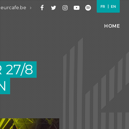
FR
EN
leurcafe.be
HOME
 27/8
N